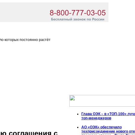
ло которых постоянно растёт
Глава ОЭК – в «ТОП-100» лу
топ-менеджеров
АО «ОЭК» обеспечило
техприсоединение нового от
ю соглашения с