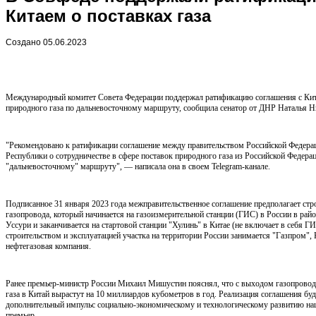
Китаем о поставках газа
Создано 05.06.2023
Международный комитет Совета Федерации поддержал ратификацию соглашения с Кита
природного газа по дальневосточному маршруту, сообщила сенатор от ДНР Наталья Н
"Рекомендовано к ратификации соглашение между правительством Российской Федера
Республики о сотрудничестве в сфере поставок природного газа из Российской Федер
"дальневосточному" маршруту", — написала она в своем Telegram-канале.
Подписанное 31 января 2023 года межправительственное соглашение предполагает стр
газопровода, который начинается на газоизмерительной станции (ГИС) в России в райо
Уссури и заканчивается на стартовой станции "Хулинь" в Китае (не включает в себя 
строительством и эксплуатацией участка на территории России занимается "Газпром",
нефтегазовая компания.
Ранее премьер-министр России Михаил Мишустин пояснял, что с выходом газопровод
газа в Китай вырастут на 10 миллиардов кубометров в год. Реализация соглашения бу
дополнительный импульс социально-экономическому и технологическому развитию на
премьер.