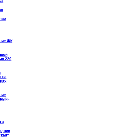
р»
ая
ние
ние ЖК
йшей
ью 220
ы
я на
иях
ние
рный»
тв
здник
ская"