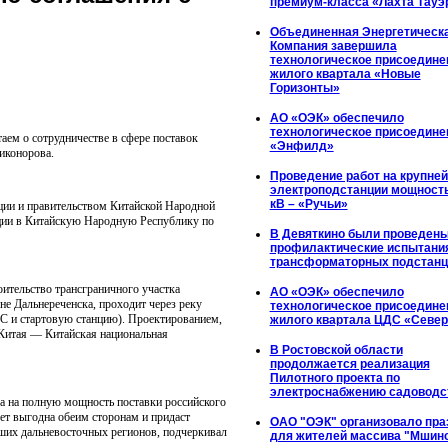
премиум-класса «Лахта Тауэ
Объединенная Энергетическ
Компания завершила
технологическое присоедине
жилого квартала «Новые
Горизонты»
АО «ОЭК» обеспечило
технологическое присоедине
ем о сотрудничестве в сфере поставок
«Энфилд»
иконорова.
Проведение работ на крупне
электроподстанции мощност
кВ – «Ручьи»
ции и правительством Китайской Народной
ации в Китайскую Народную Республику по
В Девяткино были проведен
профилактические испытани
трансформаторных подстанц
оительство трансграничного участка
АО «ОЭК» обеспечило
не Дальнереченска, проходит через реку
технологическое присоедине
ГИС и стартовую станцию). Проектированием,
жилого квартала ЦДС «Севе
 Китая — Китайская национальная
В Ростовской области
продолжается реализация
Пилотного проекта по
электроснабжению садоводс
а на полную мощность поставки российского
дет выгодна обеим сторонам и придаст
ОАО "ОЭК" организовало пра
ших дальневосточных регионов, подчеркивал
для жителей массива "Мшин