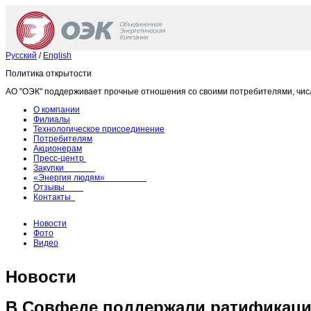
Русский
/
English
Политика открытости
АО "ОЭК" поддерживает прочные отношения со своими потребителями, чис
О компании
Филиалы
Технологическое присоединение
Потребителям
Акционерам
Пресс-центр
Закупки
«Энергия людям»
Отзывы
Контакты
Новости
Фото
Видео
Новости
В Совфеде поддержали ратификаци