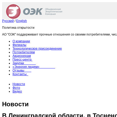
Русский
/
English
Политика открытости
АО "ОЭК" поддерживает прочные отношения со своими потребителями, чис
О компании
Филиалы
Технологическое присоединение
Потребителям
Акционерам
Пресс-центр
Закупки
«Энергия людям»
Отзывы
Контакты
Новости
Фото
Видео
Новости
В Ленинградской области, в Тоснен