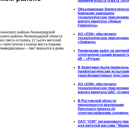
премиум-класса «Лахта Тауэ
Объединенная Энергетическ
Компания завершила
технологическое присоедине
жилого квартала «Новые
Горизонты»
осненского района Ленинградской
АО «ОЭК» обеспечило
енского района Ленинградской области
технологическое присоедине
без света остались 12 тысяч жителей.
«Энфилд»
К» приступили к поиску места порыва
ликвидированы – свет вернулся в дома
Проведение работ на крупне
электроподстанции мощност
кВ – «Ручьи»
В Девяткино были проведен
профилактические испытани
трансформаторных подстанц
АО «ОЭК» обеспечило
технологическое присоедине
жилого квартала ЦДС «Севе
В Ростовской области
продолжается реализация
Пилотного проекта по
электроснабжению садоводс
ОАО "ОЭК" организовало пра
для жителей массива "Мшин