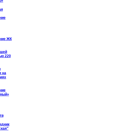
р»
ая
ние
ние ЖК
йшей
ью 220
ы
я на
иях
ние
рный»
тв
здник
ская"