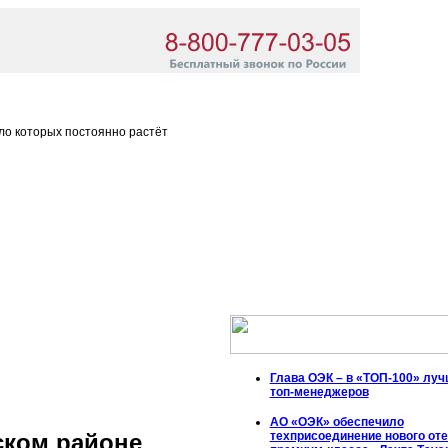
ло которых постоянно растёт
Глава ОЭК – в «ТОП-100» лу
топ-менеджеров
АО «ОЭК» обеспечило
техприсоединение нового от
ском районе