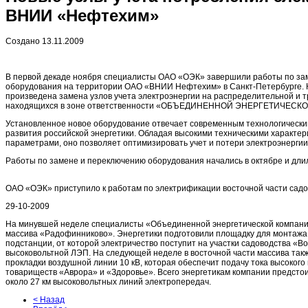
ВНИИ «Нефтехим»
Создано 13.11.2009
В первой декаде ноября специалисты ОАО «ОЭК» завершили работы по за
оборудования на территории ОАО «ВНИИ Нефтехим» в Санкт-Петербурге. 
произведена замена узлов учета электроэнергии на распределительной и
находящихся в зоне ответственности «ОБЪЕДИНЕННОЙ ЭНЕРГЕТИЧЕСК
Установленное новое оборудование отвечает современным технологически
развития российской энергетики. Обладая высокими техническими характе
параметрами, оно позволяет оптимизировать учет и потери электроэнергии
Работы по замене и переключению оборудования начались в октябре и дли
ОАО «ОЭК» приступило к работам по электрификации восточной части сад
29-10-2009
На минувшей неделе специалисты «Объединенной энергетической компании
массива «Радофинниково». Энергетики подготовили площадку для монтаж
подстанции, от которой электричество поступит на участки садоводства «В
высоковольтной ЛЭП. На следующей неделе в восточной части массива такж
прокладки воздушной линии 10 кВ, которая обеспечит подачу тока высоког
товариществ «Аврора» и «Здоровье». Всего энергетикам компании предсто
около 27 км высоковольтных линий электропередач.
< Назад