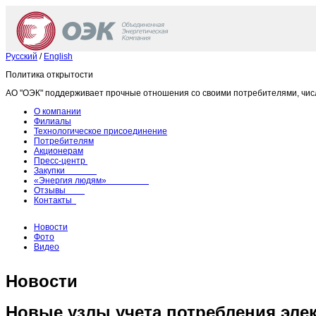
Русский
/
English
Политика открытости
АО "ОЭК" поддерживает прочные отношения со своими потребителями, чис
О компании
Филиалы
Технологическое присоединение
Потребителям
Акционерам
Пресс-центр
Закупки
«Энергия людям»
Отзывы
Контакты
Новости
Фото
Видео
Новости
Новые узлы учета потребления эле