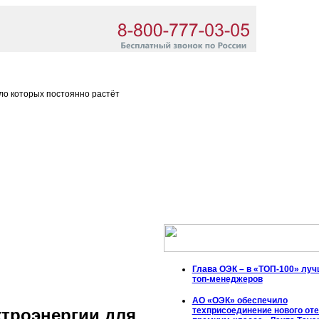
ло которых постоянно растёт
Глава ОЭК – в «ТОП-100» лу
топ-менеджеров
АО «ОЭК» обеспечило
техприсоединение нового от
ктроэнергии для