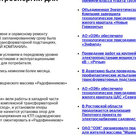
премиум-класса «Лахта Тауэ
Объединенная Энергетическ
Компания завершила
технологическое присоедине
жилого квартала «Новые
Горизонты»
мене и сервисному ремонту
АО «ОЭК» обеспечило
К запланированному сроку была
технологическое присоедине
 трансформаторной подстанциях,
«Энфилд»
ОЙ КОМПАНИИ».
Проведение работ на крупне
м условиям и передовому уровню
электроподстанции мощност
ристиками и эксплуатационными
кВ – «Ручьи»
 для потребителя.
В Девяткино были проведен
лись немногим более месяца.
профилактические испытани
трансформаторных подстанц
оводческого массива «Радофинниково»
АО «ОЭК» обеспечило
технологическое присоедине
жилого квартала ЦДС «Севе
» вели работы в западной части
а комплексной трансформаторной
В Ростовской области
осход», и установили опоры
продолжается реализация
е начнется установка опор для
Пилотного проекта по
о напряжения на КТП садоводческих
электроснабжению садоводс
ит смонтировать в «Радофинниково»
ОАО "ОЭК" организовало пра
для жителей массива "Мшин